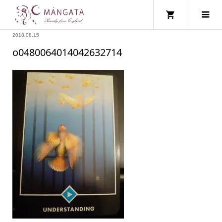
2018.08.15
o0480064014042632714