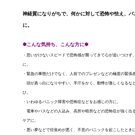
神経質になりがちで、何かに対して恐怖や怯え、パ
に。
✽こんな気持ち、こんな方に✽
・思いがけないスピードで恐怖感が襲ってきて心が追いつけず
に。
・緊急の事態だけでなく、人前でのプレゼンなどの極度の緊張
頭が真っ白になりやすい、手汗をかく、動悸が激しくなるなど
ひ。
・いわゆるパニック障害や恐怖症などをお感じの方に。
電車やバスなどの人込み、高所や暗所などの恐怖症が強く出る
ケアに。
・悪い夢などで目覚めが悪く、不意のパニックを起こしたとき