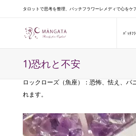
タロットで思考を整理、バッチフラワーレメディで心をケ
ﾊﾞｯﾁﾌ
1)恐れと不安
ロックローズ（魚座）：恐怖、怯え、パ
れます。