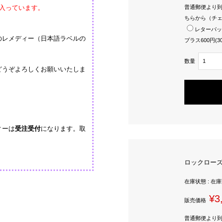
ーが入っています。
普通郵便より
ちらから（チ
レターパッ
のレメディー（日本語ラベルの
プラス600円(
数量
どうぞよろしくお願いいたしま
ィーは
受注受付
になります。取
ロックローズ（Cr
在庫状態 : 在
¥3
販売価格
普通郵便より