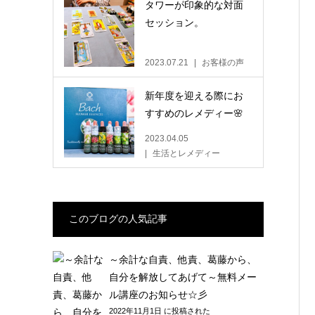
タワーが印象的な対面
セッション。
2023.07.21
お客様の声
新年度を迎える際にお
すすめのレメディー🌸
2023.04.05
生活とレメディー
このブログの人気記事
～余計な自責、他責、葛藤から、
自分を解放してあげて～無料メー
ル講座のお知らせ☆彡
2022年11月1日 に投稿された