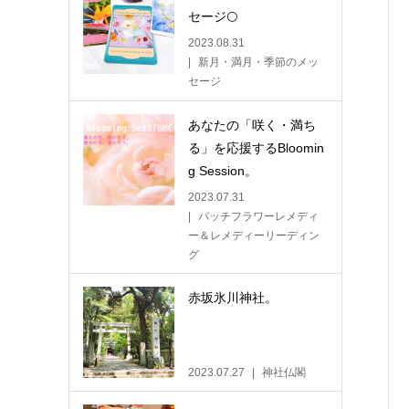
セージ🌕
2023.08.31
新月・満月・季節のメッ
セージ
あなたの「咲く・満ち
る」を応援するBloomin
g Session。
2023.07.31
バッチフラワーレメディ
ー＆レメディーリーディン
グ
赤坂氷川神社。
2023.07.27
神社仏閣