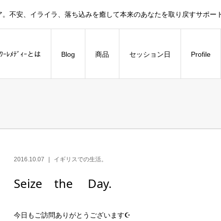
ア。不安、イライラ、落ち込みを癒して本来のあなたを取り戻すサポー
ﾗﾜｰﾚﾒﾃﾞｨｰとは
Blog
商品
セッション日
Profile
2016.10.07
イギリスでの生活。
Seize the Day.
今日もご訪問ありがとうございます☪