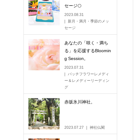
セージ🌕
2023.08.31
新月・満月・季節のメッ
セージ
あなたの「咲く・満ち
る」を応援するBloomin
g Session。
2023.07.31
バッチフラワーレメディ
ー＆レメディーリーディン
グ
赤坂氷川神社。
2023.07.27
神社仏閣