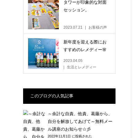
タワーが印象的な対面
セッション。
2023.07.21
お客様の声
新年度を迎える際にお
すすめのレメディー🌸
2023.04.05
生活とレメディー
このブログの人気記事
～余計な自責、他責、葛藤から、
自分を解放してあげて～無料メー
ル講座のお知らせ☆彡
2022年11月1日 に投稿された