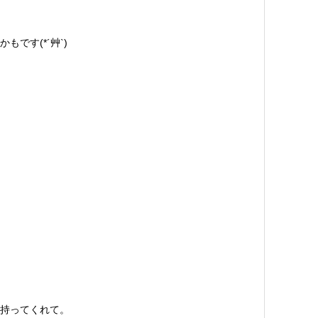
です(*´艸`)
持ってくれて。