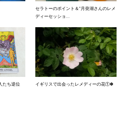
セラトーのポイント＆”月癸湖さんのレメ
ディーセッショ...
人たち逆位
イギリスで出会ったレメディーの花①✽