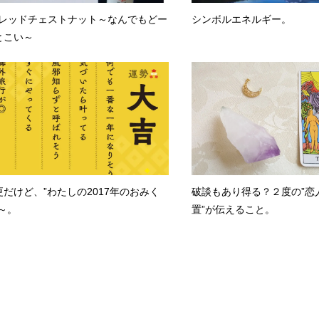
5.レッドチェストナット～なんでもどー
シンボルエネルギー。
とこい～
更だけど、”わたしの2017年のおみく
破談もあり得る？２度の”恋
”～。
置”が伝えること。