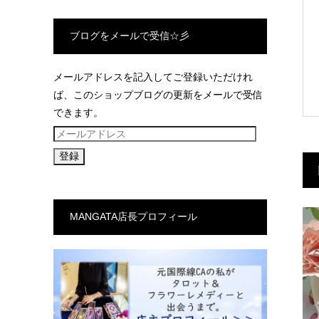
ブログをメールで受信☆彡
メールアドレスを記入してご登録いただけれ
ば、このショップブログの更新をメールで受信
できます。
メ
ー
ル
ア
ド
MANGATA店長プロフィール
レ
ス