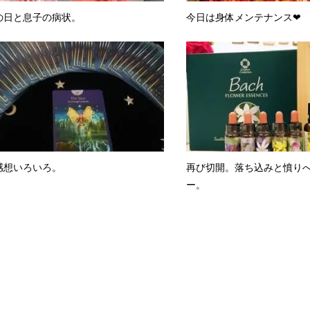
の日と息子の病状。
今日は身体メンテナンス❤
感想いろいろ。
再び切開。落ち込みと憤り
ー。