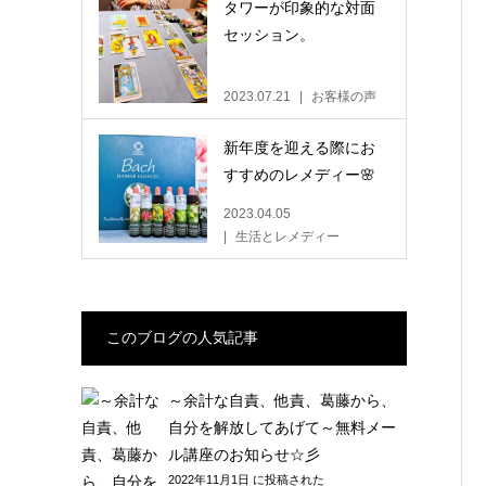
タワーが印象的な対面
セッション。
2023.07.21
お客様の声
新年度を迎える際にお
すすめのレメディー🌸
2023.04.05
生活とレメディー
このブログの人気記事
～余計な自責、他責、葛藤から、
自分を解放してあげて～無料メー
ル講座のお知らせ☆彡
2022年11月1日 に投稿された