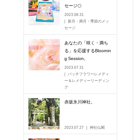
セージ🌕
2023.08.31
新月・満月・季節のメッ
セージ
あなたの「咲く・満ち
る」を応援するBloomin
g Session。
2023.07.31
バッチフラワーレメディ
ー＆レメディーリーディン
グ
赤坂氷川神社。
2023.07.27
神社仏閣