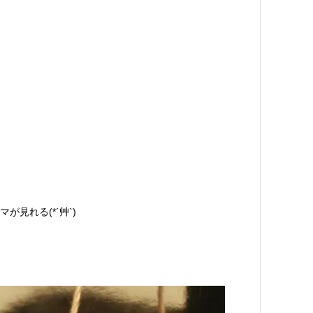
見れる(*´艸`)