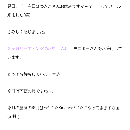
翌日、「 今日はつきこさんお休みですか～？ 」ってメール
来ました(笑)
さみしく感じました。
３ヶ月リーディングのお申し込み
、モニターさんをお受けして
います。
どうぞお待ちしています☆彡
今日は下弦の月ですね～。
今月の蟹座の満月は☆*::*:☆Xmas☆:*::*☆にやってきますなぁ
(o´艸`)