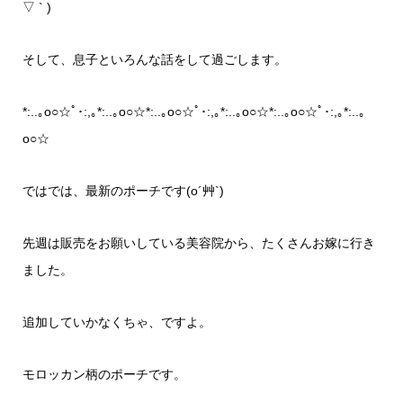
▽ ` )
そして、息子といろんな話をして過ごします。
*:..｡o○☆ﾟ･:,｡*:..｡o○☆*:..｡o○☆ﾟ･:,｡*:..｡o○☆*:..｡o○☆ﾟ･:,｡*:..｡
o○☆
ではでは、最新のポーチです(o´艸`)
先週は販売をお願いしている美容院から、たくさんお嫁に行き
ました。
追加していかなくちゃ、ですよ。
モロッカン柄のポーチです。