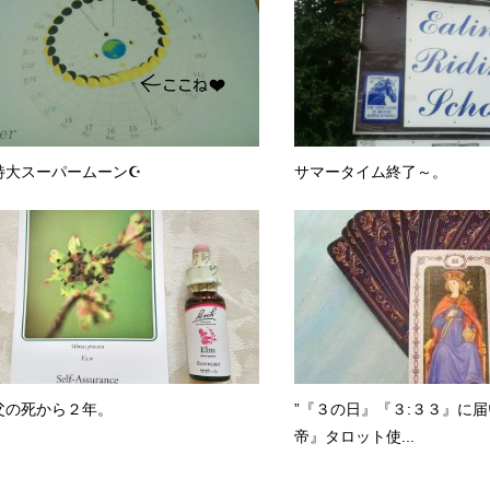
特大スーパームーン☪
サマータイム終了～。
父の死から２年。
”『３の日』『３:３３』に届
帝』タロット使...