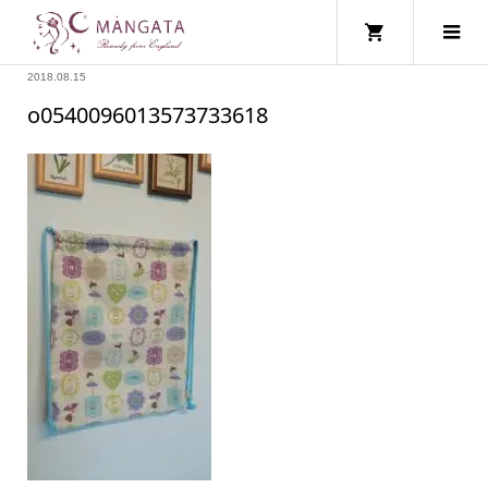
2018.08.15
o0540096013573733618