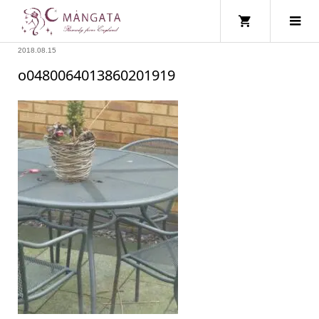
2018.08.15
o0480064013860201919