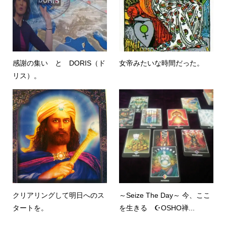
感謝の集い と DORIS（ド
女帝みたいな時間だった。
リス）。
クリアリングして明日へのス
～Seize The Day～ 今、ここ
タートを。
を生きる ☪OSHO禅...