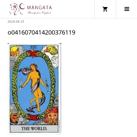
2018.08.15
o0416070414200376119