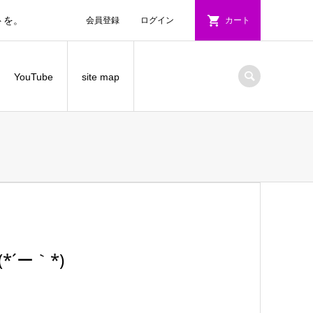
トを。
会員登録
ログイン
カート
YouTube
site map
´ー｀*)