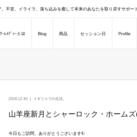
ア。不安、イライラ、落ち込みを癒して本来のあなたを取り戻すサポー
ﾗﾜｰﾚﾒﾃﾞｨｰとは
Blog
商品
セッション日
Profile
2016.12.30
イギリスでの生活。
山羊座新月とシャーロック・ホームズ(*
今日もご訪問、ありがとうございます☪