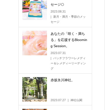
セージ🌕
2023.08.31
新月・満月・季節のメッ
セージ
あなたの「咲く・満ち
る」を応援するBloomin
g Session。
2023.07.31
バッチフラワーレメディ
ー＆レメディーリーディン
グ
赤坂氷川神社。
2023.07.27
神社仏閣