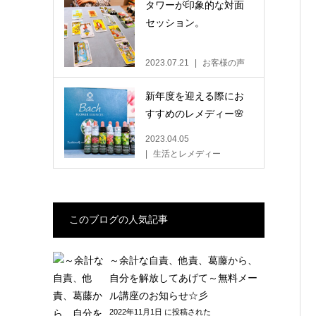
タワーが印象的な対面
セッション。
2023.07.21
お客様の声
新年度を迎える際にお
すすめのレメディー🌸
2023.04.05
生活とレメディー
このブログの人気記事
～余計な自責、他責、葛藤から、
自分を解放してあげて～無料メー
ル講座のお知らせ☆彡
2022年11月1日 に投稿された