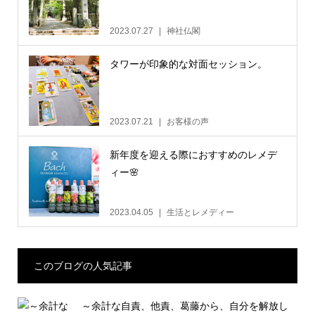
2023.07.27
神社仏閣
タワーが印象的な対面セッション。
2023.07.21
お客様の声
新年度を迎える際におすすめのレメデ
ィー🌸
2023.04.05
生活とレメディー
このブログの人気記事
～余計な自責、他責、葛藤から、自分を解放し