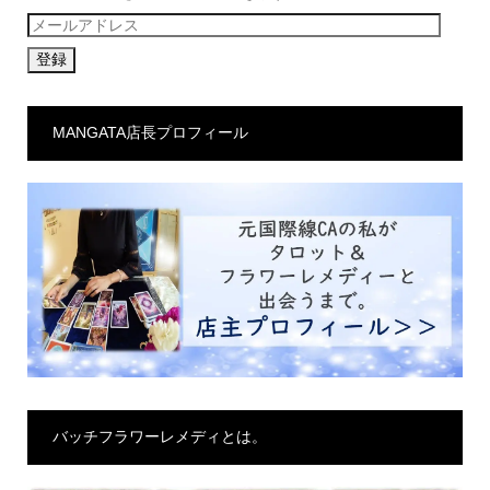
メ
ー
ル
ア
MANGATA店長プロフィール
ド
レ
ス
バッチフラワーレメディとは。