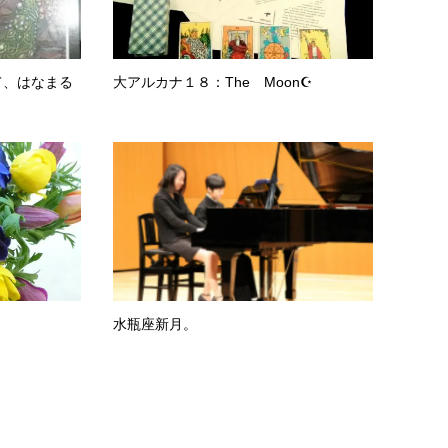
て、はなまる
大アルカナ１８：The Moon☪
水瓶座新月。